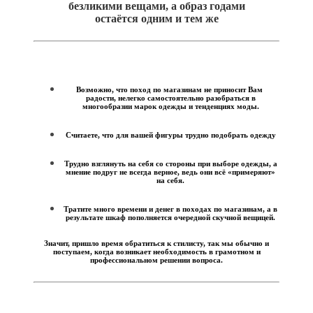
безликими вещами, а образ годами
остаётся одним и тем же
Возможно, что поход по магазинам не приносит Вам
радости, нелегко самостоятельно разобраться в
многообразии марок одежды и тенденциях моды.
Считаете, что для вашей фигуры трудно подобрать одежду
Трудно взглянуть на себя со стороны при выборе одежды, а
мнение подруг не всегда верное, ведь они всё «примеряют»
на себя.
Тратите много времени и денег в походах по магазинам, а в
результате шкаф пополняется очередной скучной вещицей.
Значит, пришло время обратиться к стилисту, так мы обычно и
поступаем, когда возникает необходимость в грамотном и
профессиональном решении вопроса.