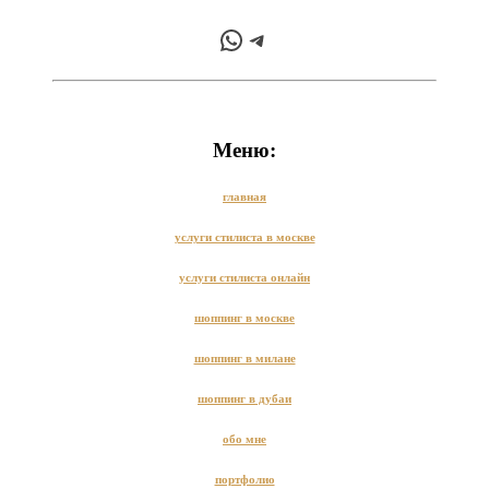
WhatsApp
Telegram
Меню:
главная
услуги стилиста в москве
услуги стилиста онлайн
шоппинг в москве
шоппинг в милане
шоппинг в дубаи
обо мне
портфолио