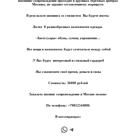
Шоппинг-сопровождение проходит в крупных торговых центрах
Москвы, по заранее составленному маршруту
.
В результате шопинга со стилистом Вы будете иметь:
-Более 8 разнообразных комплектов одежды
-Аксессуары: обувь, сумки, украшения…
-Все вещи в комплектах будут сочетаться между собой
-У Вас будет интересный и стильный гардероб
-Вы сэкономите своё время, деньги и силы
Стоимость:
36000 рублей
Заказать шопинг сопровождение в Москве можно:
По телефону:
+79852544806
В мессенджерах:
WhatsApp
Telegram