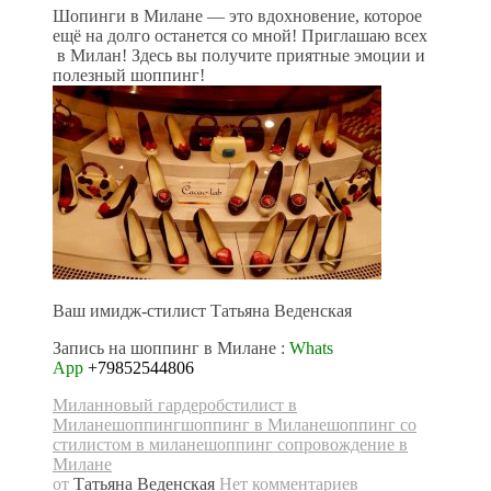
Шопинги в Милане — это вдохновение, которое
ещё на долго останется со мной! Приглашаю всех
в Милан! Здесь вы получите приятные эмоции и
полезный шоппинг!
Ваш имидж-стилист Татьяна Веденская
Запись на шоппинг в Милане :
Whats
App
+79852544806
Милан
новый гардероб
стилист в
Милане
шоппинг
шоппинг в Милане
шоппинг со
стилистом в милане
шоппинг сопровождение в
Милане
от
Татьяна Веденская
Нет комментариев